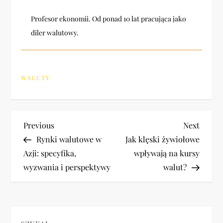
Profesor ekonomii. Od ponad 10 lat pracująca jako
diler walutowy.
WALUTY
N
Previous
Next
Previous
Next
Post
Post
Rynki walutowe w
Jak klęski żywiołowe
a
Azji: specyfika,
wpływają na kursy
wyzwania i perspektywy
walut?
w
i
g