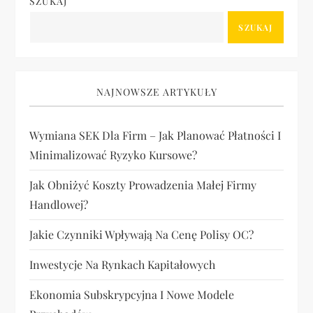
SZUKAJ
a
SZUKAJ
c
j
NAJNOWSZE ARTYKUŁY
a
Wymiana SEK Dla Firm – Jak Planować Płatności I
Minimalizować Ryzyko Kursowe?
w
Jak Obniżyć Koszty Prowadzenia Małej Firmy
p
Handlowej?
i
Jakie Czynniki Wpływają Na Cenę Polisy OC?
s
Inwestycje Na Rynkach Kapitałowych
u
Ekonomia Subskrypcyjna I Nowe Modele