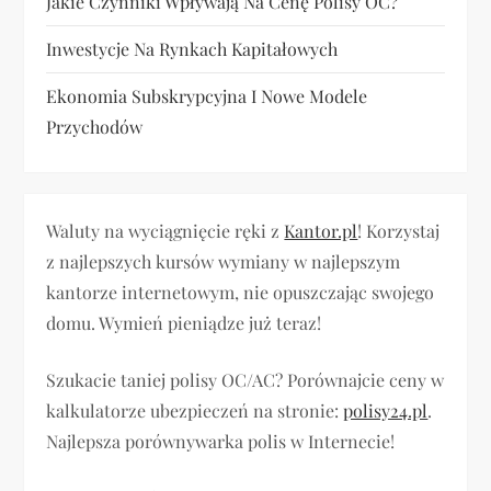
Jakie Czynniki Wpływają Na Cenę Polisy OC?
s
Inwestycje Na Rynkach Kapitałowych
u
Ekonomia Subskrypcyjna I Nowe Modele
Przychodów
Waluty na wyciągnięcie ręki z
Kantor.pl
! Korzystaj
z najlepszych kursów wymiany w najlepszym
kantorze internetowym, nie opuszczając swojego
domu. Wymień pieniądze już teraz!
Szukacie taniej polisy OC/AC? Porównajcie ceny w
kalkulatorze ubezpieczeń na stronie:
polisy24.pl
.
Najlepsza porównywarka polis w Internecie!