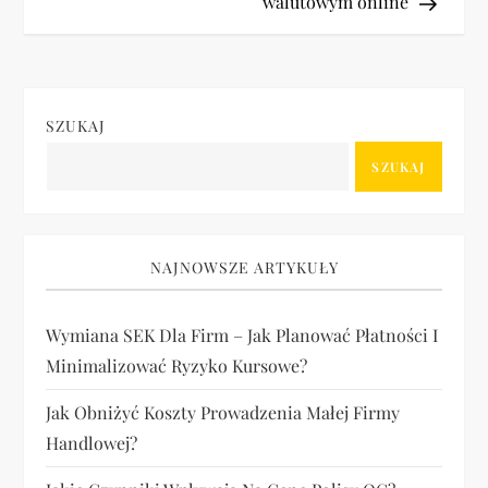
walutowym online
w
i
g
SZUKAJ
a
SZUKAJ
c
j
NAJNOWSZE ARTYKUŁY
a
Wymiana SEK Dla Firm – Jak Planować Płatności I
Minimalizować Ryzyko Kursowe?
w
Jak Obniżyć Koszty Prowadzenia Małej Firmy
p
Handlowej?
i