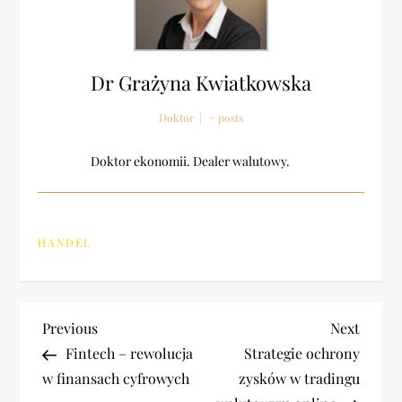
Dr Grażyna Kwiatkowska
Doktor
|
+ posts
Doktor ekonomii. Dealer walutowy.
HANDEL
N
Previous
Next
Previous
Next
Post
Post
Fintech – rewolucja
Strategie ochrony
a
w finansach cyfrowych
zysków w tradingu